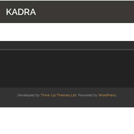
Strona Główna
KADRA
Zarząd
Kadra
- Sędziowie Zawodowi
- Sędziowie SC Top Amator
- Sędzie SC Top Amator
- Sędziowie IV Ligi
Developed by
Think Up Themes Ltd
. Powered by
WordPress
.
- Sędziowie V Ligi
- Asystenci Mazowieccy
- Obserwatorzy SC